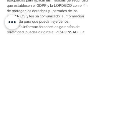
apropiadas para aplicar las medidas de seguridad
que establecen el GDPR y la LOPDGDD con el fin
de proteger los derechos y libertades de los
USUARIOS y les ha comunicado la información
adecuada para que puedan ejercerlos.
Para más información sobre las garantías de
privacidad, puedes dirigirte al RESPONSABLE a
través de
Clínica Dental Corpas S.L. - Calle Almirante
Topete, Nº1, Local 11-I, Sevilla, 41013.
Location
Seville
Calle Almirante Topete, Nº1, Local 11-I
Privacy Policy
Contact